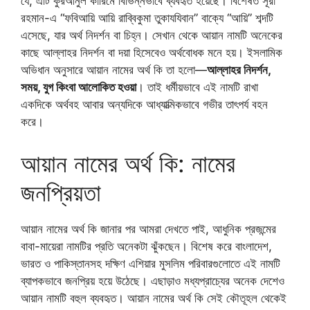
যে, এটি কুরআনুল কারিমে বিভিন্নভাবে ব্যবহৃত হয়েছে। বিশেষত সূরা
রহমান-এ “ফবিআয়ি আয়ি রাব্বিকুমা তুকাযযিবান” বাক্যে “আয়ি” শব্দটি
এসেছে, যার অর্থ নিদর্শন বা চিহ্ন। সেখান থেকে আয়ান নামটি অনেকের
কাছে আল্লাহর নিদর্শন বা দয়া হিসেবেও অর্থবোধক মনে হয়। ইসলামিক
অভিধান অনুসারে আয়ান নামের অর্থ কি তা হলো—
আল্লাহর নিদর্শন,
সময়, যুগ কিংবা আলোকিত হওয়া
। তাই ধর্মীয়ভাবে এই নামটি রাখা
একদিকে অর্থবহ আবার অন্যদিকে আধ্যাত্মিকভাবে গভীর তাৎপর্য বহন
করে।
আয়ান নামের অর্থ কি: নামের
জনপ্রিয়তা
আয়ান নামের অর্থ কি জানার পর আমরা দেখতে পাই, আধুনিক প্রজন্মের
বাবা-মায়েরা নামটির প্রতি অনেকটা ঝুঁকছেন। বিশেষ করে বাংলাদেশ,
ভারত ও পাকিস্তানসহ দক্ষিণ এশিয়ার মুসলিম পরিবারগুলোতে এই নামটি
ব্যাপকভাবে জনপ্রিয় হয়ে উঠেছে। এছাড়াও মধ্যপ্রাচ্যের অনেক দেশেও
আয়ান নামটি বহুল ব্যবহৃত। আয়ান নামের অর্থ কি সেই কৌতূহল থেকেই